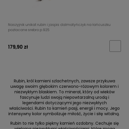
Naszyjnik unikat rubin i jaspis dalmatyńczyk na łańcuszku
pozłacane srebro p.925
179,90 zł
Rubin, król kamieni szlachetnych, zawsze przykuwa
uwagę swoim głębokim czerwono-różowym kolorem i
niezwykłym blaskiem. To minerał, który od wieków
fascynuje ludzi swoją niepowtarzalną urodą i
legendami dotyczącymi jego niezwykłych
właściwości. Rubin to kamień pasji, energii i mocy. Jego
intensywny kolor symbolizuje miłość, życie i siłę witalną.
Rubin to nie tylko piękny kamień ozdobny. Cechuje się
wieloma niezwykłymi właściwościami, które mogą