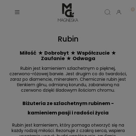
Rubin
Miłość ★ Dobrobyt ★ Współczucie ★
Zaufanie ★ Odwaga
Rubin jest kamieniem szlachetnym o pięknej,
czerwono-różowej barwie. Jest drugim co do twardości,
zaraz po diamencie, minerałem. Chemicznie rubin jest
tlenkiem glinu, odmianą korundu, zabarwioną na
czerwono dzięki śladowym ilościom chromu.
Biżuteria ze szlachetnym rubinem -
kamieniem pasji i radości życia
Rubin jest kamieniem, który pomaga otworzyć się na
każdy rodzaj miłości. Rezonuje z czakrą serca, wspiera
wyrażanie uczuć, budzi współczucie, zaufanie,