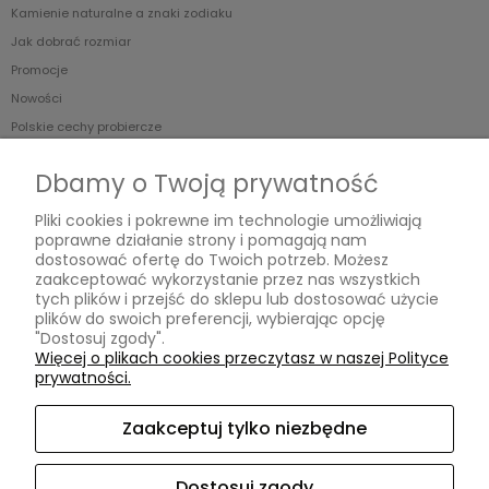
Kamienie naturalne a znaki zodiaku
Jak dobrać rozmiar
Promocje
Nowości
Polskie cechy probiercze
Dbamy o Twoją prywatność
Dowiedz się więcej
Pliki cookies i pokrewne im technologie umożliwiają
O Magnesce
poprawne działanie strony i pomagają nam
Warsztaty
dostosować ofertę do Twoich potrzeb. Możesz
zaakceptować wykorzystanie przez nas wszystkich
Magneska Facebook
tych plików i przejść do sklepu lub dostosować użycie
Magneska Instagram
plików do swoich preferencji, wybierając opcję
"Dostosuj zgody".
Rabaty
Więcej o plikach cookies przeczytasz w naszej Polityce
prywatności.
Kontakt
Zaakceptuj tylko niezbędne
Kontakt i dane firmy
Kontakt
Dostosuj zgody