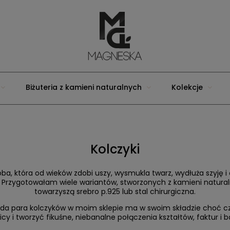
Biżuteria z kamieni naturalnych
Kolekcje
Kolczyki
oba, która od wieków zdobi uszy, wysmukla twarz, wydłuża szyję i
ie! Przygotowałam wiele wariantów, stworzonych z kamieni natura
towarzyszą srebro p.925 lub stal chirurgiczna.
da para kolczyków w moim sklepie ma w swoim składzie choć cząs
icy i tworzyć fikuśne, niebanalne połączenia kształtów, faktur i b