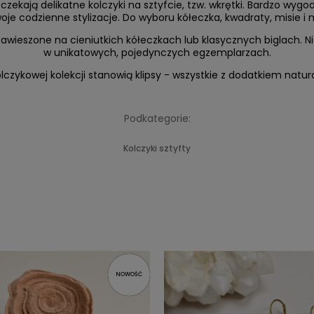
zekają delikatne kolczyki na sztyfcie, tzw. wkrętki. Bardzo wygodn
oje codzienne stylizacje. Do wyboru kółeczka, kwadraty, misie i m
 zawieszone na cieniutkich kółeczkach lub klasycznych biglach. N
w unikatowych, pojedynczych egzemplarzach.
lczykowej kolekcji stanowią klipsy - wszystkie z dodatkiem natur
Podkategorie:
Kolczyki sztyfty
NOWOŚĆ