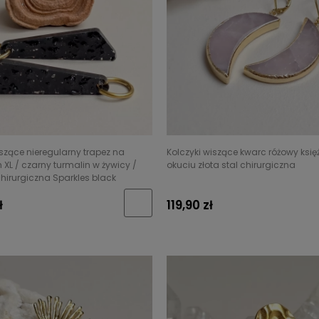
iszące nieregularny trapez na
Kolczyki wiszące kwarc różowy księ
 XL / czarny turmalin w żywicy /
okuciu złota stal chirurgiczna
 chirurgiczna Sparkles black
ł
119,90 zł