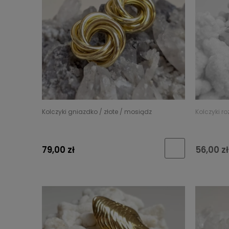
Kolczyki gniazdko / złote / mosiądz
Kolczyki ro
79,00 zł
56,00 zł