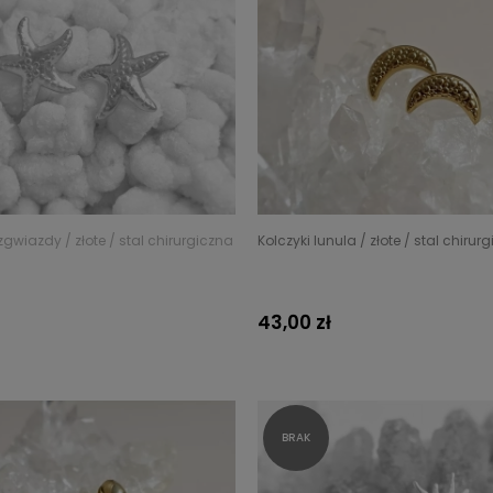
zgwiazdy / złote / stal chirurgiczna
Kolczyki lunula / złote / stal chirur
43,00 zł