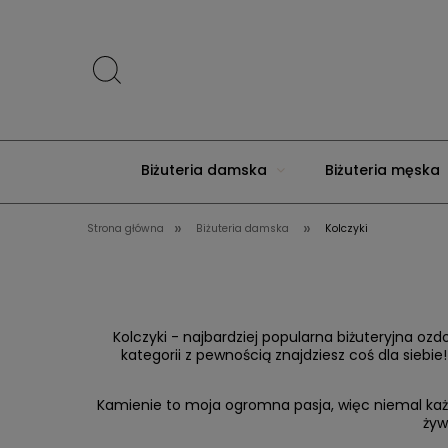
Biżuteria damska
Biżuteria męska
»
»
Strona główna
Biżuteria damska
Kolczyki
Kolczyki - najbardziej popularna biżuteryjna ozd
kategorii z pewnością znajdziesz coś dla sieb
Kamienie to moja ogromna pasja, więc niemal każ
żyw