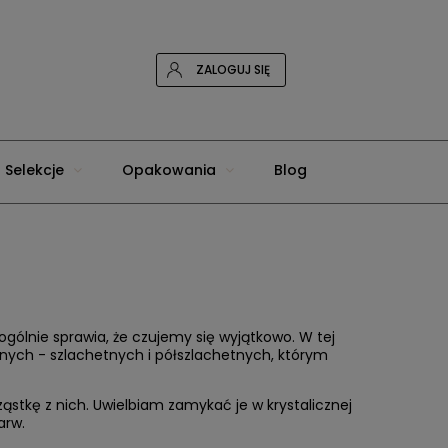
ZALOGUJ SIĘ
Selekcje
Opakowania
Blog
 ogólnie sprawia, że czujemy się wyjątkowo. W tej
lnych - szlachetnych i półszlachetnych, którym
tkę z nich. Uwielbiam zamykać je w krystalicznej
arw.