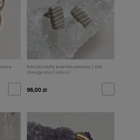
życe w
Kolczyki sztyfty krzemień pasiasty / stal
chirurgiczna / wzór nr 1
96,00 zł