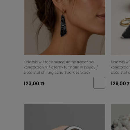
Kolczyki wiszące nieregularny trapez na
Kolczyki w
kółeczkach M / czarny turmalin w żywicy /
kółeczkach
złota stal chirurgiczna Sparkles black
złota stal
123,00 zł
129,00 z