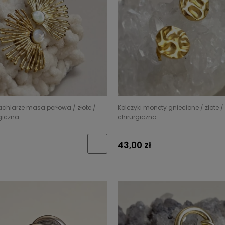
achlarze masa perłowa / złote /
Kolczyki monety gniecione / złote / 
rgiczna
chirurgiczna
43,00 zł