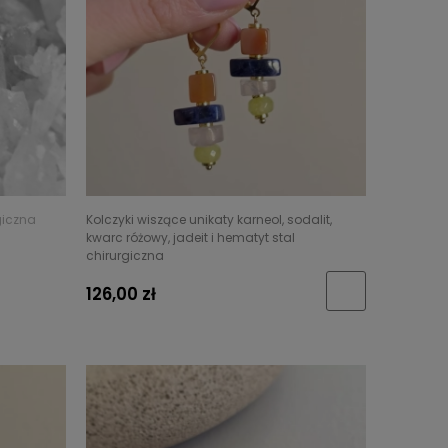
rgiczna
Kolczyki wiszące unikaty karneol, sodalit,
kwarc różowy, jadeit i hematyt stal
chirurgiczna
126,00 zł