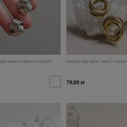
iękki supeł / srebrne / mosiądz
Kolczyki złoty splot / złote / mosiąd
79,00 zł