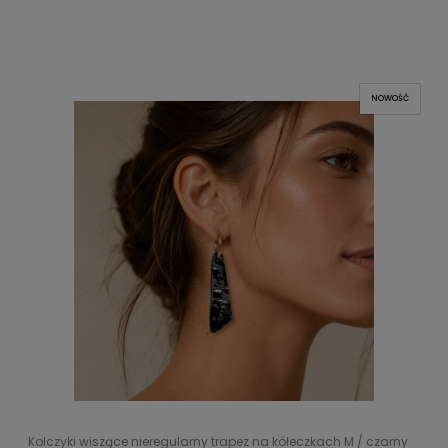
NOWOŚĆ
Kolczyki wiszące nieregularny trapez na kółeczkach M / czarny