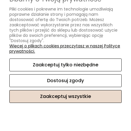
Pliki cookies i pokrewne im technologie umożliwiają
poprawne działanie strony i pomagają nam
dostosować ofertę do Twoich potrzeb. Możesz
zaakceptować wykorzystanie przez nas wszystkich
tych plików i przejść do sklepu lub dostosować użycie
plików do swoich preferencji, wybierając opcję
"Dostosuj zgody".
Więcej o plikach cookies przeczytasz w naszej Polityce
Kolczyki wiszące magnezyt kwiatki na kółeczkach stal
prywatności.
chirurgiczna Sparkles blue
Zaakceptuj tylko niezbędne
90,93 zł
Dostosuj zgody
Cena regularna:
129,90 zł
Najniższa cena:
129,90 zł
Zaakceptuj wszystkie
PROMOCJA