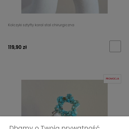
Kolczyki sztyfty koral stal chirurgiczna
119,90 zł
PROMOCJA
Dbamy o Twoją prywatność