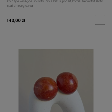
Kolczyki wiszące unikaty lapis lazuli, jadeit, koral i hematyt złota
stal chirurgiczna
143,00 zł