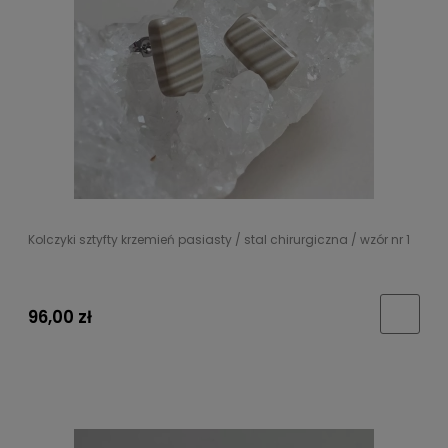
Kolczyki sztyfty krzemień pasiasty / stal chirurgiczna / wzór nr 1
96,00 zł