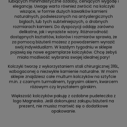
lubiących minimalistyczne ozdoby, ceniących wygodę i
elegancję. Uwagę warto również zwrócić na kolczyki
wiszące, w formie dużych kawałków kamieni
naturalnych, podwieszonych na antyalergicznych
biglach, lub tych subtelniejszych, o drobnych
rozmiarach kamieni. Do dyspozycji oddaję zarówno
delikatne, jak i wyraziste wzory. Różnorodność
dostępnych kształtów, kolorów i rozmiarów sprawia, że
za pomocą biżuterii możesz z powodzeniem wyrazić
swój indywidualizm. W każdym tygodniu w sklepie
pojawią się nowe egzemplarze kolczyków. Chcę żebyś
miała możliwość wybrania swojej idealnej pary!
Kolczyki tworzę z wykorzystaniem stali chirurgicznej 316L,
wzbogaconej o niezwykłe kamienie naturalne. W moim
sklepie znajdziesz całe multum kolczyków na sztyfcie
m.in. z czarnym turmalinem, tygrysim okiem, kwarcem
różowym czy kryształem górskim.
Większość kolczyków pakuję z ozdobne pudełeczka z
logo Magneska. Jeśli dokonujesz zakupu biżuterii na
prezent, nie musisz martwić się o dodatkowe
opakowanie.