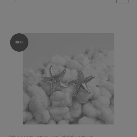
Kolczyki rozgwiazdy / złote / stal chirurgiczna