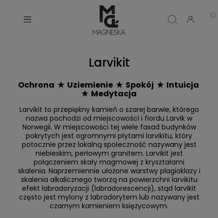
Larvikit
Ochrona ★ Uziemienie ★ Spokój ★ Intuicja
★ Medytacja
Larvikit to przepiękny kamień o szarej barwie, którego
nazwa pochodzi od miejscowości i fiordu Larvik w
Norwegii. W miejscowości tej wiele fasad budynków
pokrytych jest ogromnymi płytami larvikitu, który
potocznie przez lokalną społeczność nazywany jest
niebieskim, perłowym granitem. Larvikit jest
połączeniem skały magmowej z kryształami
skalenia. Naprzemiennie ułożone warstwy plagioklazy i
skalenia alkalicznego tworzą na powierzchni larvikitu
efekt labradoryzacji (labradorescencji), stąd larvikit
często jest mylony z labradorytem lub nazywany jest
czarnym kamieniem księżycowym.