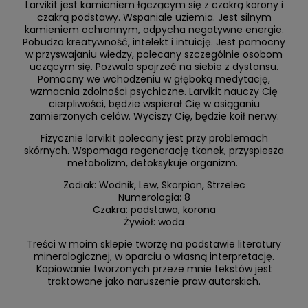
Larvikit jest kamieniem łączącym się z czakrą korony i
czakrą podstawy. Wspaniale uziemia. Jest silnym
kamieniem ochronnym, odpycha negatywne energie.
Pobudza kreatywność, intelekt i intuicję. Jest pomocny
w przyswajaniu wiedzy, polecany szczególnie osobom
uczącym się. Pozwala spojrzeć na siebie z dystansu.
Pomocny we wchodzeniu w głęboką medytację,
wzmacnia zdolności psychiczne. Larvikit nauczy Cię
cierpliwości, będzie wspierał Cię w osiąganiu
zamierzonych celów. Wyciszy Cię, będzie koił nerwy.
Fizycznie larvikit polecany jest przy problemach
skórnych. Wspomaga regenerację tkanek, przyspiesza
metabolizm, detoksykuje organizm.
Zodiak: Wodnik, Lew, Skorpion, Strzelec
Numerologia: 8
Czakra: podstawa, korona
Żywioł: woda
Treści w moim sklepie tworzę na podstawie literatury
mineralogicznej, w oparciu o własną interpretację.
Kopiowanie tworzonych przeze mnie tekstów jest
traktowane jako naruszenie praw autorskich.