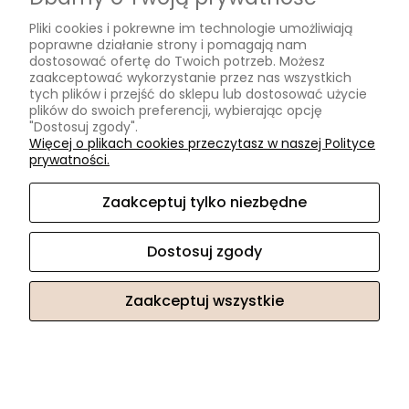
Pliki cookies i pokrewne im technologie umożliwiają
poprawne działanie strony i pomagają nam
dostosować ofertę do Twoich potrzeb. Możesz
zaakceptować wykorzystanie przez nas wszystkich
tych plików i przejść do sklepu lub dostosować użycie
plików do swoich preferencji, wybierając opcję
"Dostosuj zgody".
Więcej o plikach cookies przeczytasz w naszej Polityce
prywatności.
Zaakceptuj tylko niezbędne
WishYouLuck larvikit bransoletka szczęścia na czerwonym
Dostosuj zgody
sznurku
Zaakceptuj wszystkie
32,90 zł