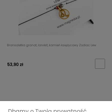
Bransoletka granat, larvikit, kamień księżycowy Zodiac Lew
53,90 zł
Dbamy o Twoją prywatność