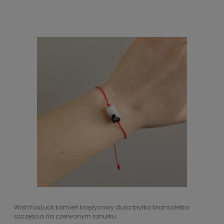
WishYouLuck kamień księżycowy duża bryłka bransoletka
szczęścia na czerwonym sznurku