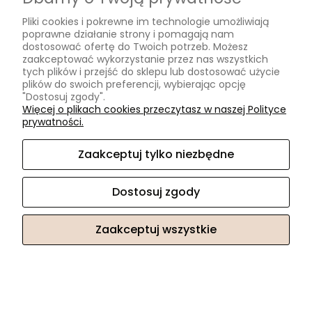
Pliki cookies i pokrewne im technologie umożliwiają
poprawne działanie strony i pomagają nam
dostosować ofertę do Twoich potrzeb. Możesz
zaakceptować wykorzystanie przez nas wszystkich
tych plików i przejść do sklepu lub dostosować użycie
plików do swoich preferencji, wybierając opcję
"Dostosuj zgody".
Więcej o plikach cookies przeczytasz w naszej Polityce
prywatności.
Zaakceptuj tylko niezbędne
Pebbles damska bransoletka kamień księżycowy, akwamaryn,
Dostosuj zgody
lawa wulkaniczna i hematyt
Zaakceptuj wszystkie
139,90 zł