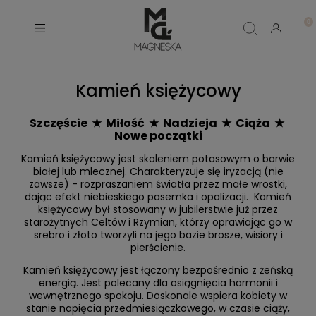
Kamień księżycowy
Szczęście ★ Miłość ★ Nadzieja ★ Ciąża ★
Nowe początki
Kamień księżycowy jest skaleniem potasowym o barwie
białej lub mlecznej. Charakteryzuje się iryzacją (nie
zawsze) - rozpraszaniem światła przez małe wrostki,
dając efekt niebieskiego pasemka i opalizacji. Kamień
księżycowy był stosowany w jubilerstwie już przez
starożytnych Celtów i Rzymian, którzy oprawiając go w
srebro i złoto tworzyli na jego bazie brosze, wisiory i
pierścienie.
Kamień księżycowy jest łączony bezpośrednio z żeńską
energią. Jest polecany dla osiągnięcia harmonii i
wewnętrznego spokoju. Doskonale wspiera kobiety w
stanie napięcia przedmiesiączkowego, w czasie ciąży,