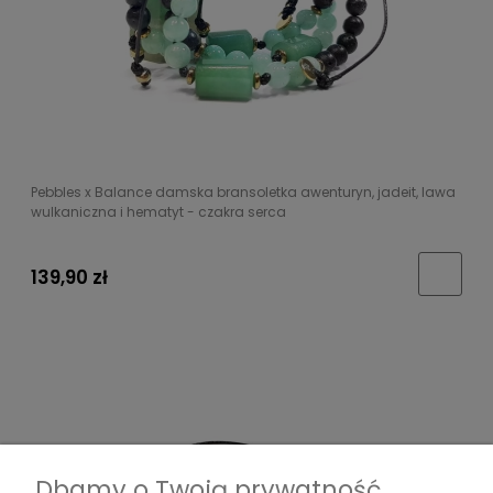
Pebbles x Balance damska bransoletka awenturyn, jadeit, lawa
wulkaniczna i hematyt - czakra serca
139,90 zł
Dbamy o Twoją prywatność