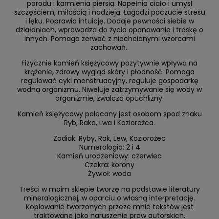
porodu i karmienia piersią. Napełnia ciało i umysł
szczęściem, miłością i nadzieją. Łagodzi poczucie stresu
i lęku. Poprawia intuicję. Dodaje pewności siebie w
działaniach, wprowadza do życia opanowanie i troskę o
innych. Pomaga zerwać z niechcianymi wzorcami
zachowań.
Fizycznie kamień księżycowy pozytywnie wpływa na
krążenie, zdrowy wygląd skóry i płodność. Pomaga
regulować cykl menstruacyjny, reguluje gospodarkę
wodną organizmu. Niweluje zatrzymywanie się wody w
organizmie, zwalcza opuchlizny.
Kamień księżycowy polecany jest osobom spod znaku
Ryb, Raka, Lwa i Koziorożca.
Zodiak: Ryby, Rak, Lew, Koziorożec
Numerologia: 2 i 4
Kamień urodzeniowy: czerwiec
Czakra: korony
Żywioł: woda
Treści w moim sklepie tworzę na podstawie literatury
mineralogicznej, w oparciu o własną interpretację.
Kopiowanie tworzonych przeze mnie tekstów jest
traktowane jako naruszenie praw autorskich.