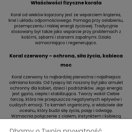
Właściwości fizyczne korala
Koral od wieków kojarzony jest ze wsparciem krążenia,
krwi i układu odpornościowego. Pomaga przy osłabieniu,
przemęczeniu i niskiej energii życiowej. Tradycyjnie
stosowany był także jako wsparcie przy problemach z
kośćmi, zębami i stanami zapalnymi. Działa
wzmacniająco i regenerująco.
Koral czerwony – ochrona, siła życia, kobieca
moc
Koral czerwony to najbardziej pierwotna i najsilniejsza
odmiana korala. Od tysięcy lat noszony był jako amulet
ochronny dla kobiet, dzieci i podróżników. Jego energia
jest gęsta, ciepła i stabilizująca. Tworzy wokół Ciebie
tarczę, która nie przepuszcza negatywnych wpływów i
cudzych emocji. To kamień organiczny, a właściwie dar
oceanu, który budzi siłę życia, pasję i odwagę.
Wzmacnia połączenie z ciałem, instynktem i kobiecą
energią. Pomaga wyjść z lęku, niepewności i
wewnętrznego rozchwiania. Daje poczucie
Dbamy o Twoją prywatność