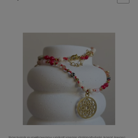
Naszyjnik supełkowany unikat jaspis dalmatyński, koral, kwarc