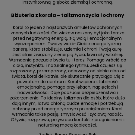
instynktowną, głęboko ziemską i ochronną.
Biżuteria z korala – talizman życia i ochrony
Koral to jeden z najstarszych amuletów ochronnych
znanych ludzkości. Od wieków noszony był jako tarcza
przed negatywną energią, złą wolą i emocjonalnym
wyczerpaniem. Tworzy wokół Ciebie energetyczną
barierę, która stabilizuje, uziemia i chroni Twoją aurę.
Jest silnie związany z energią życia, krwi i siły witalnej.
Wzmacnia poczucie bycia tu i teraz. Pomaga wrócić do
ciała, instynktu i naturalnego rytmu. Jeśli czujesz się
rozproszony, przemęczony, oderwany od siebie albo od
świata, koral delikatnie, ale skutecznie przyciąga Cię z
powrotem do centrum. Koral wspiera stabilność
emocjonalną, pomaga przy lękach, napięciach i
nadwrażliwości. Daje poczucie bezpieczeństwa i
zakorzenienia. To idealny talizman dla osób, które dużo
dają innym, łatwo chłoną cudze emocje i potrzebują
ochrony przed energetycznym przeciążeniem. Koral
wzmacnia także pasję, zmysłowość i życiową radość.
Ożywia, rozgrzewa, przywraca kontakt z pragnieniami i
naturalną mocą kobiecości.
Zodiak: Baran, Skorpion, Rak