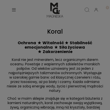
Koral
Ochrona ★ Witalność ★ Stabilność
emocjonalna ★ Siła życiowa
★ Zakorzenienie
Koral nie jest minerałem, lecz organicznym darem
oceanu. Powstaje z wapiennych szkieletów morskich
polipów. Od wieków uznawany jest za jeden z
najpotężniejszych talizmanów ochronnych. Występuje
w szerokiej gamie barw: od klasycznej czerwieni i różu,
przez łososiowy, aż po biały i czarny. Każda odmiana
niesie ze sobą energię wody, życia i pierwotnej mądrości
natury.
Choć w moim sklepie znajduje się w kategorii biżuteria z
kamieni naturalnych, koral zachowuje swoją wyjątkową,
żywą, organiczną wibrację, inną niż kryształy, bardziej