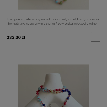
Naszyjnik supełkowany unikat lapis lazuli, jadeit, koral, amazonit
i hematyt na czerwonym sznurku / zawieszka koło zodiakalne
333,00 zł