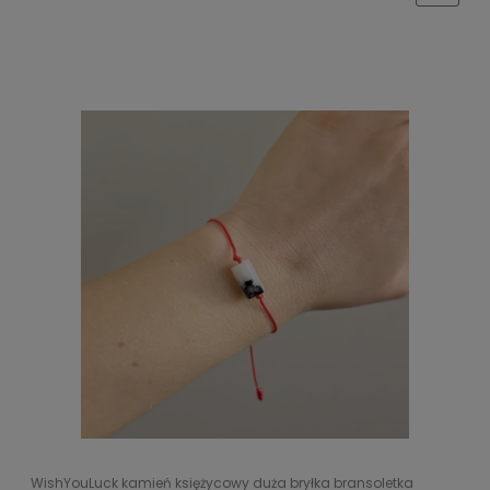
WishYouLuck kamień księżycowy duża bryłka bransoletka