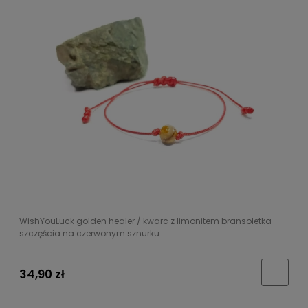
WishYouLuck golden healer / kwarc z limonitem bransoletka
szczęścia na czerwonym sznurku
34,90 zł