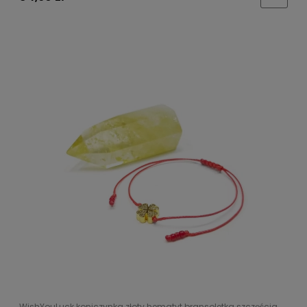
WishYouLuck koniczynka złoty hematyt bransoletka szczęścia