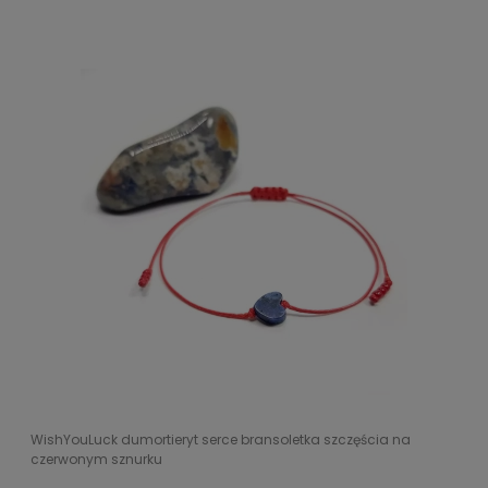
WishYouLuck dumortieryt serce bransoletka szczęścia na
czerwonym sznurku