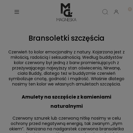
Bransoletki szczęścia
Czerwień to kolor emocjonalny z natury. Kojarzona jest z
miłością, radością i seksualnością. Według buddystów
kolor czerwony był jedną z barw promieniujących z
przeżywającego najwyższy stan oświecenia, Nirwanę,
ciała Buddy, dlatego też w buddyzmie czerwień
symbolizuje cnotę, godność i mądrość. Właśnie dlatego
nosimy ten kolor we własnych amuletach szczęścia.
Amulety na szczęście z kamieniami
naturalnymi
Czerwony sznurek lub czerwoną nitkę nosimy w celu
ochrony przed negatywną energią, tak zwanym „złym
okiem”. Nanizana na nadgarstek czerwona bransoletka