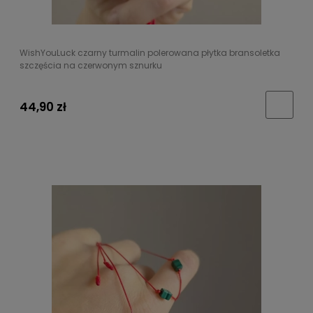
WishYouLuck czarny turmalin polerowana płytka bransoletka
szczęścia na czerwonym sznurku
44,90 zł