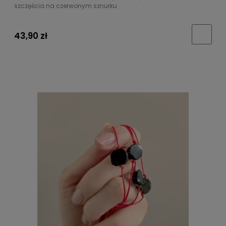
szczęścia na czerwonym sznurku
43,90 zł