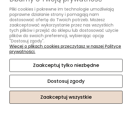
Pliki cookies i pokrewne im technologie umożliwiają
poprawne działanie strony i pomagają nam
dostosować ofertę do Twoich potrzeb. Możesz
WishYouLuck koniczynka srebrny hematyt bransoletka
zaakceptować wykorzystanie przez nas wszystkich
szczęścia na czerwonym sznurku
tych plików i przejść do sklepu lub dostosować użycie
plików do swoich preferencji, wybierając opcję
"Dostosuj zgody".
34,90 zł
Więcej o plikach cookies przeczytasz w naszej Polityce
prywatności.
Zaakceptuj tylko niezbędne
Dostosuj zgody
Zaakceptuj wszystkie