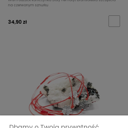
na czerwonym sznurku
34,90 zł
Dbamy o Twoją prywatność