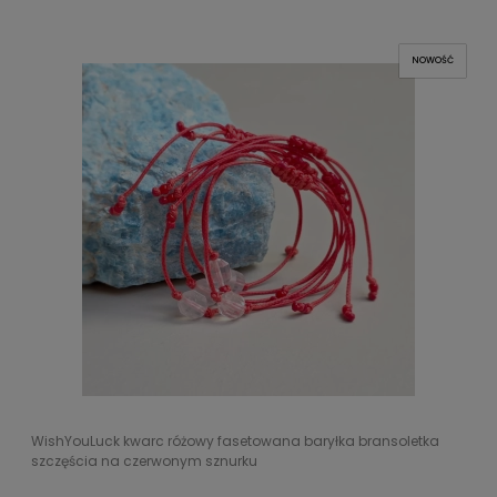
NOWOŚĆ
WishYouLuck kwarc różowy fasetowana baryłka bransoletka
szczęścia na czerwonym sznurku