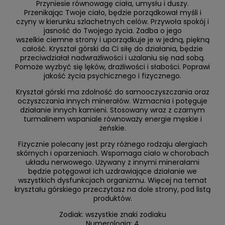
Przyniesie równowagę ciała, umysłu i duszy.
Przenikając Twoje ciało, będzie porządkował myśli i
czyny w kierunku szlachetnych celów. Przywoła spokój i
jasność do Twojego życia. Zadba o jego
wszelkie ciemne strony i uporządkuje je w jedną, piękną
całość. Kryształ górski da Ci siłę do działania, będzie
przeciwdziałał nadwrażliwości i użalaniu się nad sobą.
Pomoże wyzbyć się lęków, drażliwości i słabości. Poprawi
jakość życia psychicznego i fizycznego.
Kryształ górski ma zdolność do samooczyszczania oraz
oczyszczania innych minerałów. Wzmacnia i potęguje
działanie innych kamieni. Stosowany wraz z czarnym
turmalinem wspaniale równoważy energie męskie i
żeńskie.
Fizycznie polecany jest przy różnego rodzaju alergiach
skórnych i oparzeniach. Wspomaga ciało w chorobach
układu nerwowego. Używany z innymi minerałami
będzie potęgował ich uzdrawiające działanie we
wszystkich dysfunkcjach organizmu. Więcej na temat
kryształu górskiego przeczytasz na dole strony, pod listą
produktów.
Zodiak: wszystkie znaki zodiaku
Numerologia: 4