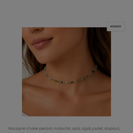
NOWOŚĆ
Naszyjnik choker peridot, malachit, opal, agat, jadeit, diopsyd,