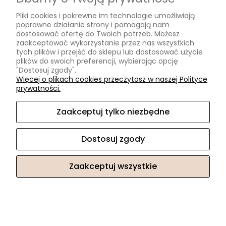
Pliki cookies i pokrewne im technologie umożliwiają
poprawne działanie strony i pomagają nam
dostosować ofertę do Twoich potrzeb. Możesz
zaakceptować wykorzystanie przez nas wszystkich
PROMOCJA
tych plików i przejść do sklepu lub dostosować użycie
plików do swoich preferencji, wybierając opcję
"Dostosuj zgody".
Więcej o plikach cookies przeczytasz w naszej Polityce
prywatności.
Zaakceptuj tylko niezbędne
Dostosuj zgody
Zaakceptuj wszystkie
Naszyjnik kryształ górski duży surowy sopel na czarnym sznurku