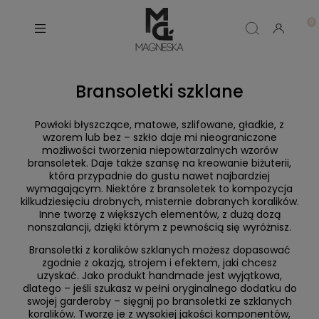
Bransoletki szklane
Powłoki błyszczące, matowe, szlifowane, gładkie, z
wzorem lub bez – szkło daje mi nieograniczone
możliwości tworzenia niepowtarzalnych wzorów
bransoletek. Daje także szansę na kreowanie biżuterii,
która przypadnie do gustu nawet najbardziej
wymagającym. Niektóre z bransoletek to kompozycja
kilkudziesięciu drobnych, misternie dobranych koralików.
Inne tworzę z większych elementów, z dużą dozą
nonszalancji, dzięki którym z pewnością się wyróżnisz.
Bransoletki z koralików szklanych możesz dopasować
zgodnie z okazją, strojem i efektem, jaki chcesz
uzyskać. Jako produkt handmade jest wyjątkowa,
dlatego – jeśli szukasz w pełni oryginalnego dodatku do
swojej garderoby – sięgnij po bransoletki ze szklanych
koralików. Tworzę je z wysokiej jakości komponentów,