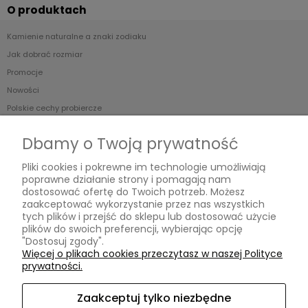
O produktach
Kamienie naturalne a znaki zodiaku
Jak dobrać rozmiar
Promocje
Nowości
Polskie cechy probiercze
Dbamy o Twoją prywatność
Dowiedz się więcej
Pliki cookies i pokrewne im technologie umożliwiają
O Magnesce
poprawne działanie strony i pomagają nam
Warsztaty
dostosować ofertę do Twoich potrzeb. Możesz
zaakceptować wykorzystanie przez nas wszystkich
Magneska Facebook
tych plików i przejść do sklepu lub dostosować użycie
Magneska Instagram
plików do swoich preferencji, wybierając opcję
Rabaty
"Dostosuj zgody".
Więcej o plikach cookies przeczytasz w naszej Polityce
prywatności.
Kontakt
Zaakceptuj tylko niezbędne
Kontakt i dane firmy