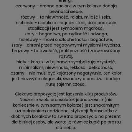
energii,
czerwony - drobne paciorki w tym kolorze dodają
pewności siebie,
różowy - to niewinność, relaks, miłość i seks,
niebieski - uspokaja i łagodzi stres, daje poczucie
stabilizacji i jest symbolem mądrości,
złoty - bogactwo, pomyślność i odwaga,
fioletowy - mówi o szlachetności i bogactwie,
szary - chroni przed negatywnymi myślami i wycisza,
brązowy - to trwałość, praktyczność i zrównoważony
rozwój,
biały - koraliki w tej barwie symbolizują czystość,
minimalizm, niewinność, lekkość i delikatność,
czarny - nie musi być kojarzony negatywnie, ten kolor
jest niezwykle elegancki, świadczy o prestiżu i dodaje
nutę tajemniczości.
Ciekawą propozycją jest łączenie kilku produktów.
Noszenie wielu bransoletek jednocześnie (nie
koniecznie w tym samym kolorze) jest znakomitym
uzupełnieniem codziennej stylizacji. Bransoletka z
drobnych koralików to świetna propozycja na prezent
dla bliskiej osoby, ale warto ją również kupić po prostu
dla siebie.