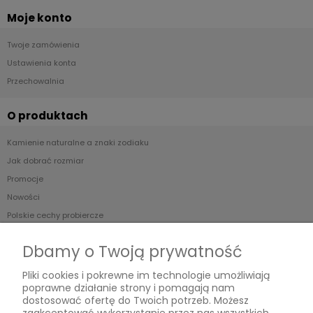
Moje konto
Twoje zamówienia
Ustawienia konta
Przechowalnia
O produktach
Kamienie naturalne a znaki zodiaku
Jak dobrać rozmiar
Promocje
Nowości
Polskie cechy probiercze
Dbamy o Twoją prywatność
Dowiedz się więcej
Pliki cookies i pokrewne im technologie umożliwiają
O Magnesce
poprawne działanie strony i pomagają nam
Warsztaty
dostosować ofertę do Twoich potrzeb. Możesz